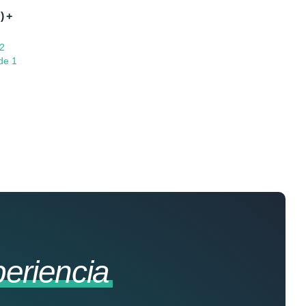
 +
12
de 1
eriencia