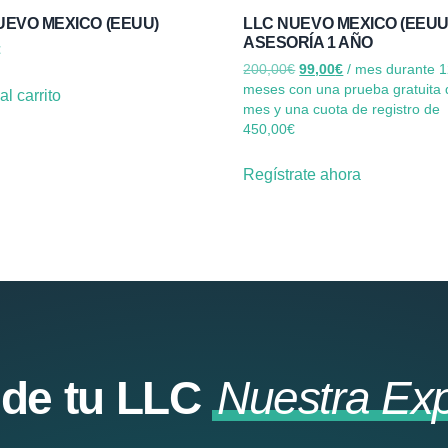
UEVO MEXICO (EEUU)
LLC NUEVO MEXICO (EEUU)
ASESORÍA 1 AÑO
€
200,00
€
99,00
€
/ mes durante 
meses con una prueba gratuita 
al carrito
mes y una cuota de registro de
450,00
€
Regístrate ahora
o de tu LLC
Nuestra Exp