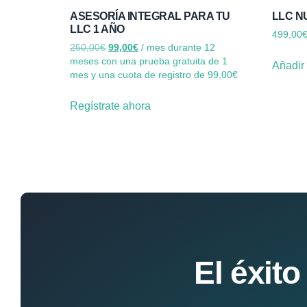
ASESORÍA INTEGRAL PARA TU
LLC N
LLC 1 AÑO
499,00
250,00
€
99,00
€
/ mes durante 12
meses con una prueba gratuita de 1
Añadir 
mes y una cuota de registro de
99,00
€
Regístrate ahora
El éxit