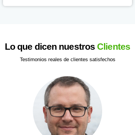
Lo que dicen nuestros
Clientes
Testimonios reales de clientes satisfechos
"Recomendados!"
★
★
★
★
★
"Gracias a su equipo, pude abrir mi LLC en Nuevo México